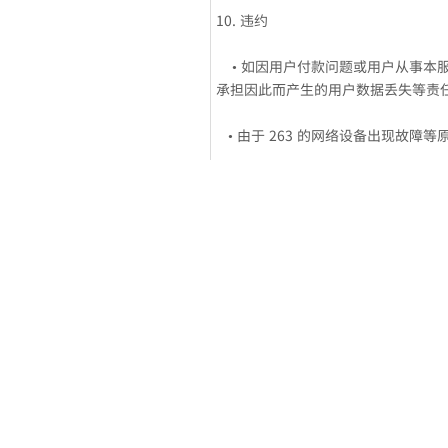
10. 违约
• 如因用户付款问题或用户从事本服
承担因此而产生的用户数据丢失等责
• 由于 263 的网络设备出现故障
• 因 263 原因给用户造成的损失，
• 若由于用户的原因致使 263 受
有权向用户要求赔偿。
• 用户不得随意提前终止本协议，
11. 263免责条款
以下原因导致的结果，263不承担任